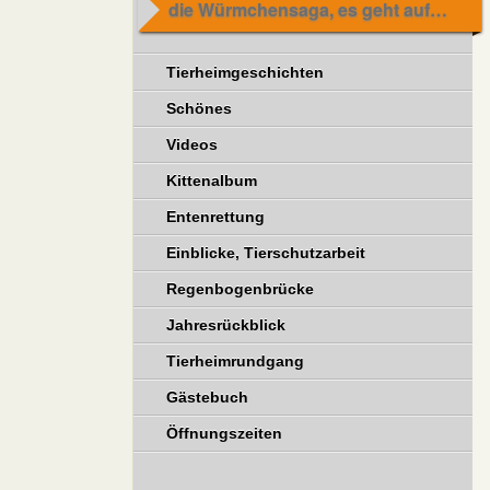
die Würmchensaga, es geht aufwärts
Tierheimgeschichten
Schönes
Videos
Kittenalbum
Entenrettung
Einblicke, Tierschutzarbeit
Regenbogenbrücke
Jahresrückblick
Tierheimrundgang
Gästebuch
Öffnungszeiten