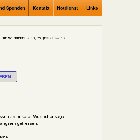
und Spenden
Kontakt
Notdienst
Links
die Würmchensaga, es geht aufwärts
EBEN.
 lassen an unserer Würmchensaga.
 langsam gefressen.
mama.