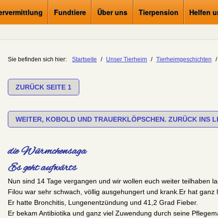
ervermittlung
Fundtiere
Über uns
Tierpension
Helfen 
Sie befinden sich hier:
Startseite
/
Unser Tierheim
/
Tierheimgeschichten
/
ZURÜCK SEITE 1
WEITER, KOBOLD UND TRAUERKLÖPSCHEN. ZURÜCK INS L
die Würmchensaga
Es geht aufwärts
Nun sind 14 Tage vergangen und wir wollen euch weiter teilhaben
Filou war sehr schwach, völlig ausgehungert und krank.Er hat ganz
Er hatte Bronchitis, Lungenentzündung und 41,2 Grad Fieber.
Er bekam Antibiotika und ganz viel Zuwendung durch seine Pflege