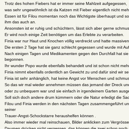
Trotz des hohen Fiebers hat er immer seine Mahlzeit aufgegessen,
was sehr ungewöhnlich ist da Katzen mit Fieber eigentlich nicht meh
Essen ist für Filou momentan noch das Wichtigste überhaupt und s
ihm das auch an.
Ansonsten ist er ruhig und schüchtern, lässt sich aber gerne schmu
Er wird noch einige Zeit benötigen um das Erlebte zu verarbeiten.
Finia war nur Haut und Knochen völlig verdreckt und hatte massive
Die ersten 2 Tage hat sie ganz schlecht gegessen und wurde mit Auf
Nach einigen Tagen und Medikamenten gegen den Durchfall hat sie
begonnen.
Ihr wunder Popo wurde ebenfalls behandelt und ist schon nicht meh
Finia nimmt ebenfalls ordentlich an Gewicht zu und dafür sind wir s
Finia ist sehr anhänglich, hat keine Angst vor Menschen und schmus
So das wir mal wieder annehmen müssen das jemand der Dreck und d
oder zu unbequem war und sie einfach in irgendeinem Garten ausge
Soll sich doch andere drum kümmern oder die Natur erledigt die Sa
Filou und Finia werden in den nächsten Tagen zusammengeführt und
seiner
Trauer-Angst-Schockstarre heraushelfen können .
Also immer wieder mal reinschauen, Bilder anklicken zum Vergrösse
Daumen drücken nicht vergessen, das können die zwei schon noch