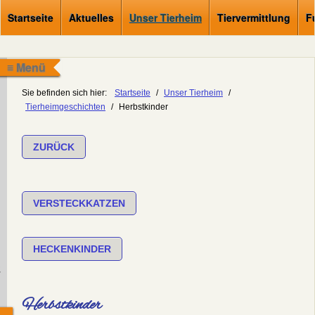
Startseite
Aktuelles
Unser Tierheim
Tiervermittlung
F
≡ Menü
Sie befinden sich hier:
Startseite
/
Unser Tierheim
/
Tierheimgeschichten
/
Herbstkinder
ZURÜCK
VERSTECKKATZEN
HECKENKINDER
.
Herbstkinder