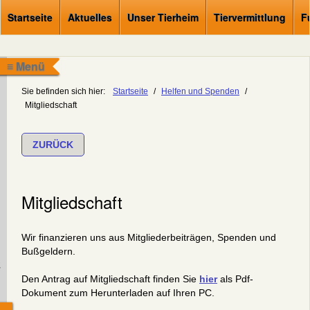
Startseite
Aktuelles
Unser Tierheim
Tiervermittlung
F
≡ Menü
Sie befinden sich hier:
Startseite
/
Helfen und Spenden
/
Mitgliedschaft
ZURÜCK
Mitgliedschaft
Wir finanzieren uns aus Mitgliederbeiträgen, Spenden und
Bußgeldern.
.
Den Antrag auf Mitgliedschaft finden Sie
hier
als Pdf-
Dokument zum Herunterladen auf Ihren PC.