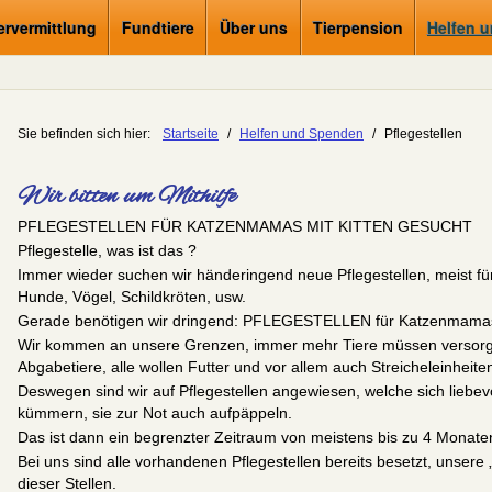
ervermittlung
Fundtiere
Über uns
Tierpension
Helfen 
Sie befinden sich hier:
Startseite
/
Helfen und Spenden
/
Pflegestellen
Wir bitten um Mithilfe
PFLEGESTELLEN FÜR KATZENMAMAS MIT KITTEN GESUCHT
Pflegestelle, was ist das ?
Immer wieder suchen wir händeringend neue Pflegestellen, meist für
Hunde, Vögel, Schildkröten, usw.
Gerade benötigen wir dringend: PFLEGESTELLEN für Katzenmamas 
Wir kommen an unsere Grenzen, immer mehr Tiere müssen versorgt 
Abgabetiere, alle wollen Futter und vor allem auch Streicheleinheite
Deswegen sind wir auf Pflegestellen angewiesen, welche sich liebevo
kümmern, sie zur Not auch aufpäppeln.
Das ist dann ein begrenzter Zeitraum von meistens bis zu 4 Monate
Bei uns sind alle vorhandenen Pflegestellen bereits besetzt, unsere
dieser Stellen.