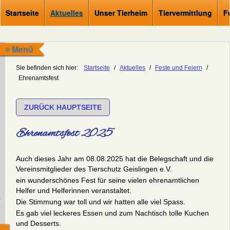
Startseite
Aktuelles
Unser Tierheim
Tiervermittlung
F
≡ Menü
Sie befinden sich hier:
Startseite
/
Aktuelles
/
Feste und Feiern
/
Ehrenamtsfest
ZURÜCK HAUPTSEITE
Ehrenamtsfest 2025
Auch dieses Jahr am 08.08.2025 hat die Belegschaft und die
Vereinsmitglieder des Tierschutz Geislingen e.V.
ein wunderschönes Fest für seine vielen ehrenamtlichen
Helfer und Helferinnen veranstaltet.
.
Die Stimmung war toll und wir hatten alle viel Spass.
Es gab viel leckeres Essen und zum Nachtisch tolle Kuchen
und Desserts.