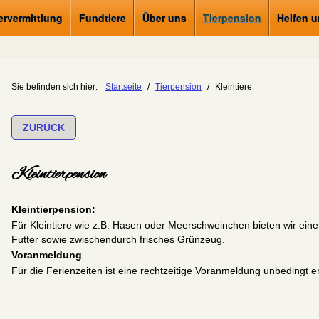
ervermittlung
Fundtiere
Über uns
Tierpension
Helfen 
Sie befinden sich hier:
Startseite
/
Tierpension
/
Kleintiere
ZURÜCK
Kleintierpension
Kleintierpension:
Für Kleintiere wie z.B. Hasen oder Meerschweinchen bieten wir eine
Futter sowie zwischendurch frisches Grünzeug.
Voranmeldung
Für die Ferienzeiten ist eine rechtzeitige Voranmeldung unbedingt er