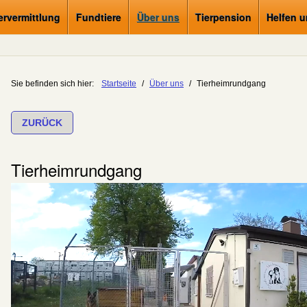
ervermittlung
Fundtiere
Über uns
Tierpension
Helfen 
Sie befinden sich hier:
Startseite
/
Über uns
/
Tierheimrundgang
ZURÜCK
Tierheimrundgang