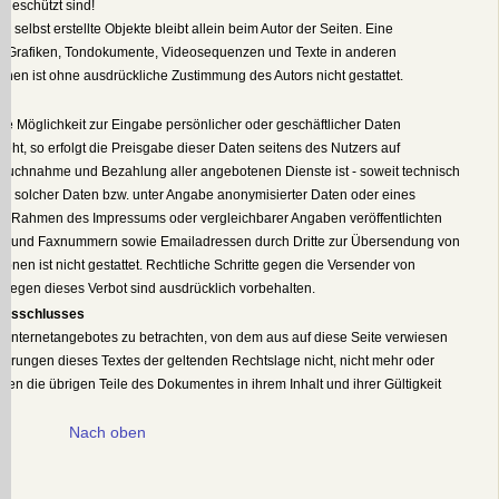
 geschützt sind!
r selbst erstellte Objekte bleibt allein beim Autor der Seiten. Eine
er Grafiken, Tondokumente, Videosequenzen und Texte in anderen
onen ist ohne ausdrückliche Zustimmung des Autors nicht gestattet.
ie Möglichkeit zur Eingabe persönlicher oder geschäftlicher Daten
eht, so erfolgt die Preisgabe dieser Daten seitens des Nutzers auf
nspruchnahme und Bezahlung aller angebotenen Dienste ist - soweit technisch
e solcher Daten bzw. unter Angabe anonymisierter Daten oder eines
im Rahmen des Impressums oder vergleichbarer Angaben veröffentlichten
fon- und Faxnummern sowie Emailadressen durch Dritte zur Übersendung von
ionen ist nicht gestattet. Rechtliche Schritte gegen die Versender von
gegen dieses Verbot sind ausdrücklich vorbehalten.
sausschlusses
es Internetangebotes zu betrachten, von dem aus auf diese Seite verwiesen
ierungen dieses Textes der geltenden Rechtslage nicht, nicht mehr oder
eiben die übrigen Teile des Dokumentes in ihrem Inhalt und ihrer Gültigkeit
Nach oben