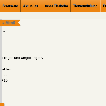
Startseite
Aktuelles
Unser Tierheim
Tiervermittlung
F
≡ Menü
ressum
Geislingen und Umgebung e.V.
Türkheim
17 22
19 10
.
d: