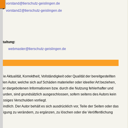
nn
vorstand@tierschutz-geislingen.de
vorstand2@tierschutz-geislingen.de
gestaltung:
webmaster@tierschutz-geislingen.de
ie Aktualität, Korrektheit, Vollständigkeit oder Qualität der bereitgestellten
en Autor, welche sich auf Schäden materieller oder ideeller Art beziehen,
 der dargebotenen Informationen bzw. durch die Nutzung fehlerhafter und
 wurden, sind grundsätzlich ausgeschlossen, sofern seitens des Autors kein
lässiges Verschulden vorliegt.
bindlich. Der Autor behält es sich ausdrücklich vor, Teile der Seiten oder das
igung zu verändern, zu ergänzen, zu löschen oder die Veröffentlichung