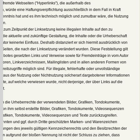
uf fremde Webseiten ("Hyperlinks"), die außerhalb des
n, würde eine Haftungsverpflichtung ausschließlich in dem Fall in Kraft
n Kenntnis hat und es ihm technisch möglich und zumutbar wäre, die Nutzung
ern.
ass zum Zeitpunkt der Linksetzung keine illegalen Inhalte auf den zu
 die aktuelle und zukünftige Gestaltung, die Inhalte oder die Urheberschaft
Autor keinerlei Einfluss. Deshalb distanziert er sich hiermit ausdrücklich von
en Seiten, die nach der Linksetzung verändert wurden. Diese Feststellung gilt
ngebotes gesetzten Links und Verweise sowie für Fremdeinträge in vom Autor
sforen, Linkverzeichnissen, Mailinglisten und in allen anderen Formen von
reibzugriffe möglich sind. Für illegale, fehlerhafte oder unvollständige
ie aus der Nutzung oder Nichtnutzung solcherart dargebotener Informationen
Seite, auf welche verwiesen wurde, nicht derjenige, der über Links auf die
ist.
ionen die Urheberrechte der verwendeten Bilder, Grafiken, Tondokumente,
on ihm selbst erstellte Bilder, Grafiken, Tondokumente, Videosequenzen
e Grafiken, Tondokumente, Videosequenzen und Texte zurückzugreifen.
nannten und ggf. durch Dritte geschützten Marken- und Warenzeichen
mungen des jeweils gültigen Kennzeichenrechts und den Besitzrechten der
ein aufgrund der bloßen Nennung ist nicht der Schluss zu ziehen, dass