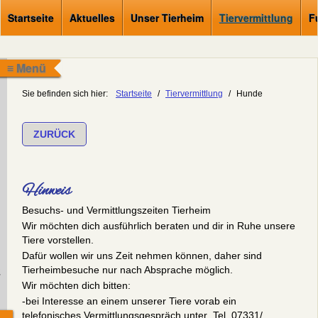
Startseite
Aktuelles
Unser Tierheim
Tiervermittlung
F
≡ Menü
Sie befinden sich hier:
Startseite
/
Tiervermittlung
/
Hunde
ZURÜCK
Hinweis
Besuchs- und Vermittlungszeiten Tierheim
Wir möchten dich ausführlich beraten und dir in Ruhe unsere
Tiere vorstellen.
Dafür wollen wir uns Zeit nehmen können, daher sind
Tierheimbesuche nur nach Absprache möglich.
.
Wir möchten dich bitten:
-bei Interesse an einem unserer Tiere vorab ein
telefonisches Vermittlungsgespräch unter Tel. 07331/