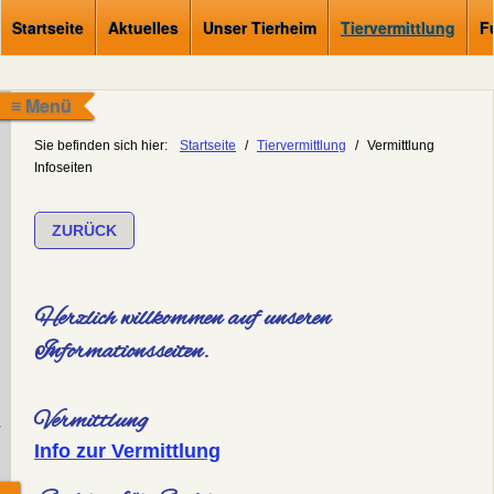
Startseite
Aktuelles
Unser Tierheim
Tiervermittlung
F
≡ Menü
Sie befinden sich hier:
Startseite
/
Tiervermittlung
/
Vermittlung
Infoseiten
ZURÜCK
Herzlich willkommen auf unseren
Informationsseiten.
Vermittlung
.
Info zur Vermittlung