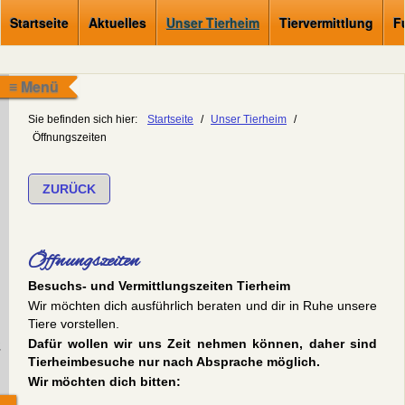
Startseite
Aktuelles
Unser Tierheim
Tiervermittlung
F
≡ Menü
Sie befinden sich hier:
Startseite
/
Unser Tierheim
/
Öffnungszeiten
ZURÜCK
Öffnungszeiten
Besuchs- und Vermittlungszeiten Tierheim
Wir möchten dich ausführlich beraten und dir in Ruhe unsere
Tiere vorstellen.
Dafür wollen wir uns Zeit nehmen können, daher sind
.
Tierheimbesuche nur nach Absprache möglich.
Wir möchten dich bitten: