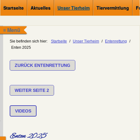
Startseite
Aktuelles
Unser Tierheim
Tiervermittlung
F
≡ Menü
Sie befinden sich hier:
Startseite
/
Unser Tierheim
/
Entenrettung
/
Enten 2025
ZURÜCK ENTENRETTUNG
WEITER SEITE 2
VIDEOS
.
Enten 2025