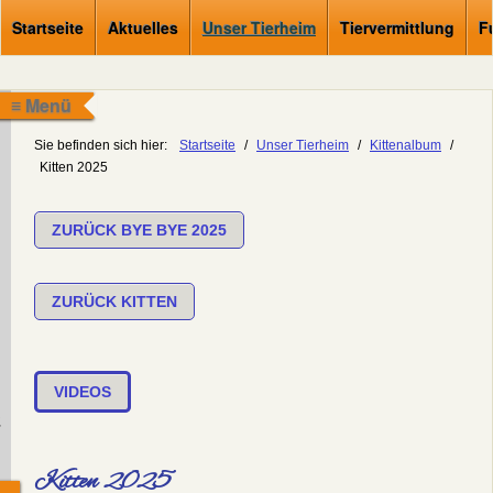
Startseite
Aktuelles
Unser Tierheim
Tiervermittlung
F
≡ Menü
Sie befinden sich hier:
Startseite
/
Unser Tierheim
/
Kittenalbum
/
Kitten 2025
ZURÜCK BYE BYE 2025
ZURÜCK KITTEN
VIDEOS
.
Kitten 2025