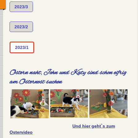
2023/3
2023/2
2023/1
Ostern naht, John und Katy sind schon eifrig
am Osternest suchen
Und hier geht`s zum
Ostervideo