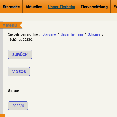
Startseite
Aktuelles
Unser Tierheim
Tiervermittlung
F
≡ Menü
Sie befinden sich hier:
Startseite
/
Unser Tierheim
/
Schönes
/
Schönes 2023/1
ZURÜCK
VIDEOS
Seiten:
.
2023/4