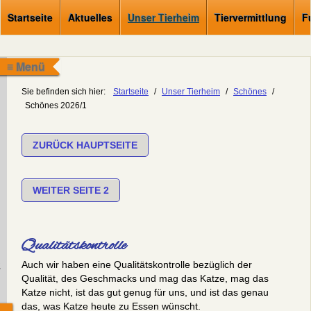
Startseite
Aktuelles
Unser Tierheim
Tiervermittlung
F
≡ Menü
Sie befinden sich hier:
Startseite
/
Unser Tierheim
/
Schönes
/
Schönes 2026/1
ZURÜCK HAUPTSEITE
WEITER SEITE 2
Qualitätskontrolle
Auch wir haben eine Qualitätskontrolle bezüglich der
.
Qualität, des Geschmacks und mag das Katze, mag das
Katze nicht, ist das gut genug für uns, und ist das genau
das, was Katze heute zu Essen wünscht.