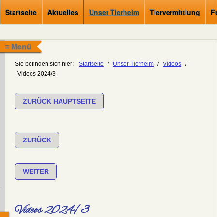
Startseite
Aktuelles
Unser Tierheim
Tiervermittlung
F
≡ Menü
Sie befinden sich hier:
Startseite
/
Unser Tierheim
/
Videos
/
Videos 2024/3
ZURÜCK HAUPTSEITE
ZURÜCK
WEITER
.
Videos 2024/3