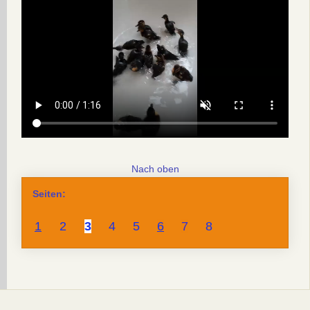
Nach oben
Seiten:
1
2
3
4
5
6
7
8