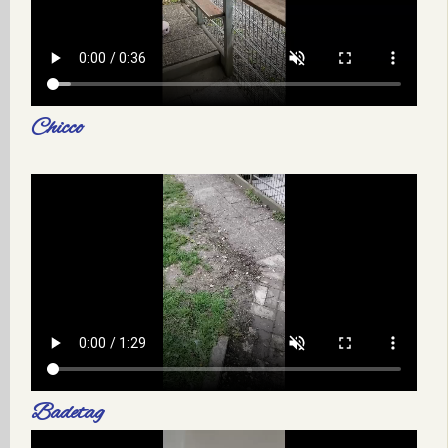
Chicco
Badetag